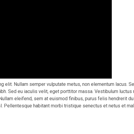
g elit. Nullam semper vulputate metus, non elementum lacus. Sed 
 nibh. Sed eu iaculis velit, eget porttitor massa. Vestibulum luctus
o. Nullam eleifend, sem at euismod finibus, purus felis hendrerit
isl. Pellentesque habitant morbi tristique senectus et netus et 