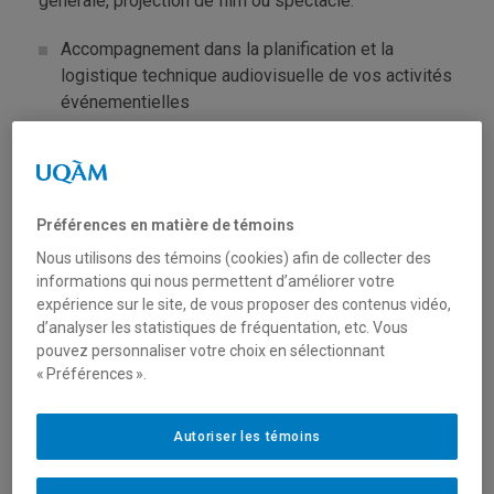
générale, projection de film ou spectacle.
Accompagnement dans la planification et la
logistique technique audiovisuelle de vos activités
événementielles
Location et installation des équipements
audiovisuels : sonorisation, projection, éclairage,
etc.
Préférences en matière de témoins
Captation audio et/ou vidéo de l'événement avec
Nous utilisons des témoins (cookies) afin de collecter des
diffusion en différé (via les plateformes
informations qui nous permettent d’améliorer votre
institutionnelles Panopto et UQAM.tv ou sur le site
expérience sur le site, de vous proposer des contenus vidéo,
d’analyser les statistiques de fréquentation, etc. Vous
Web du demandeur) ou en direct (via les serveurs
pouvez personnaliser votre choix en sélectionnant
de l'UQAM, Zoom, YouTube ou Facebook Live).
« Préférences ».
Autoriser les témoins