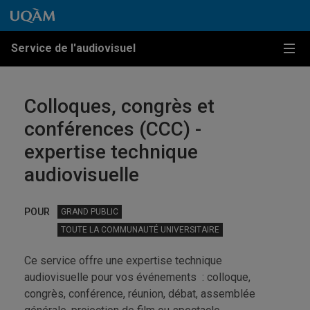
Passer au contenu
Accéder au menu principal
Accéder à la recherche
Passer au contenu
Accéder au menu principal
Service de l'audiovisuel
Menu
Colloques, congrès et
conférences (CCC) -
expertise technique
audiovisuelle
POUR
GRAND PUBLIC
TOUTE LA COMMUNAUTÉ UNIVERSITAIRE
Ce service offre une expertise technique
audiovisuelle pour vos événements : colloque,
congrès, conférence, réunion, débat, assemblée