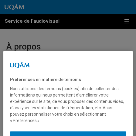
Passer au contenu
Accéder au menu principal
Accéder à la recherche
Passer au contenu
Accéder au menu principal
Service de l'audiovisuel
Menu
À propos
Équipe
Histoire
Préférences en matière de témoins
Nous utilisons des témoins (cookies) afin de collecter des
Mission
informations qui nous permettent d’améliorer votre
expérience sur le site, de vous proposer des contenus vidéo,
Rapports annuels
d’analyser les statistiques de fréquentation, etc. Vous
pouvez personnaliser votre choix en sélectionnant
Titre de la page de formation
« Préférences ».