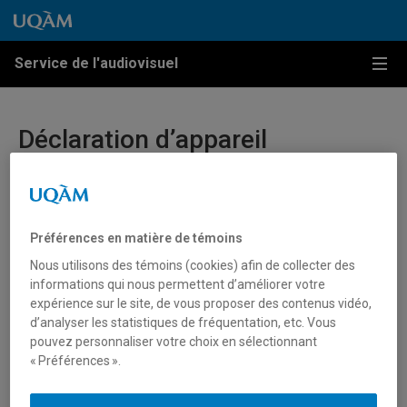
Passer au contenu
Accéder au menu principal
Accéder à la recherche
Passer au contenu
Accéder au menu principal
Service de l'audiovisuel
Menu
Déclaration d’appareil
défectueux
Préférences en matière de témoins
Nous utilisons des témoins (cookies) afin de collecter des
informations qui nous permettent d’améliorer votre
expérience sur le site, de vous proposer des contenus vidéo,
d’analyser les statistiques de fréquentation, etc. Vous
pouvez personnaliser votre choix en sélectionnant
« Préférences ».