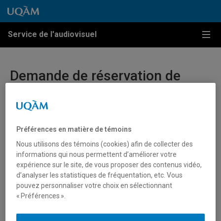
Passer au contenu
Accéder au menu principal
Accéder à la recherche
Passer au contenu
Accéder au menu principal
Service de l'audiovisuel
Menu
Demande de réservation de
matériel – EdM
Ce formulaire permet aux étudiantes et étudiants du
BacTV de l’École des Médias de demander la réservation
Préférences en matière de témoins
de matériel pour les cours autorisés.
Nous utilisons des témoins (cookies) afin de collecter des
informations qui nous permettent d’améliorer votre
Merci de prévoir au moins 48h ouvrables pour le
expérience sur le site, de vous proposer des contenus vidéo,
traitement et la préparation du matériel. Un délai de
d’analyser les statistiques de fréquentation, etc. Vous
pouvez personnaliser votre choix en sélectionnant
réservation plus court entraînera un temps d’attente plus
« Préférences ».
élevé à la cueillette au comptoir.