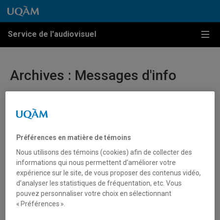
Passer au contenu
Accéder au menu principal
Accéder à la recherche
Passer au contenu
Accéder au menu principal
Service de l'audiovisuel
Menu
Archives :
Messages d'info
Panne – LimeSurvey (01 décembre 2023)
1 Décembre 2023
Préférences en matière de témoins
Il existe actuellement une impossibilité d’accéder à la
Nous utilisons des témoins (cookies) afin de collecter des
plate-forme de sondage LimeSurvey. Nous sommes
informations qui nous permettent d’améliorer votre
pleinement conscients de cette problématique et nous
expérience sur le site, de vous proposer des contenus vidéo,
d’analyser les statistiques de fréquentation, etc. Vous
mettons tous les efforts nécessaires pour résoudre cette
pouvez personnaliser votre choix en sélectionnant
situation le plus rapidement possible. Merci de votre
« Préférences ».
compréhension.