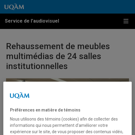
Passer au contenu
Accéder au menu principal
Accéder à la recherche
Passer au contenu
Accéder au menu principal
Service de l'audiovisuel
Menu
Rehaussement de meubles
multimédias de 24 salles
institutionnelles
Préférences en matière de témoins
Nous utilisons des témoins (cookies) afin de collecter des
informations qui nous permettent d’améliorer votre
expérience sur le site, de vous proposer des contenus vidéo,