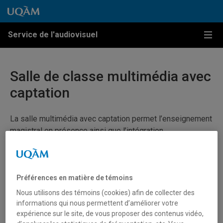
Passer au contenu
Accéder au menu principal
Accéder à la recherche
Passer au contenu
Accéder au menu principal
Service de l'audiovisuel
Menu
Salle de classe multimédia avec
captation
La salle multimédia avec captation permet l’enseignement
magistral en présence ainsi que l’intégration
d’intervenants à distance.
Consultez les
modalités d’un cours
sur
Enseigner.uqam.ca
Préférences en matière de témoins
Nous utilisons des témoins (cookies) afin de collecter des
informations qui nous permettent d’améliorer votre
expérience sur le site, de vous proposer des contenus vidéo,