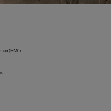
tation (MMC)
ix