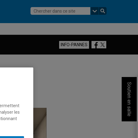
Facebook
Twitter
INFO-PANNES
Soutien en salle
permettent
nalyser les
ctionnant