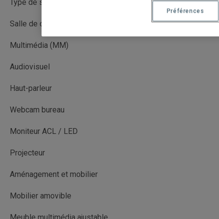
Type de salle
Préférences
Salle de cours
Multimédia (MM)
Audiovisuel
Haut-parleur
Webcam bureau
Moniteur ACL / LED
Projecteur
Aménagement et mobilier
Mobilier amovible
Meuble multimédia ajustable