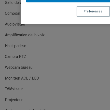
Salle de cours
Préférences
Comodal (CO)
Audiovisuel
Amplification de la voix
Haut-parleur
Camera PTZ
Webcam bureau
Moniteur ACL / LED
Téléviseur
Projecteur