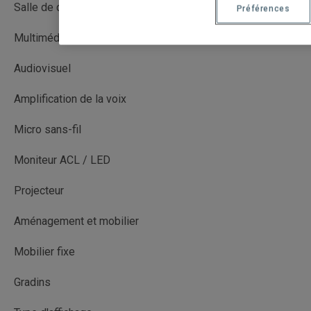
Salle de cours
Préférences
Multimédia (MM)
Audiovisuel
Amplification de la voix
Micro sans-fil
Moniteur ACL / LED
Projecteur
Aménagement et mobilier
Mobilier fixe
Gradins