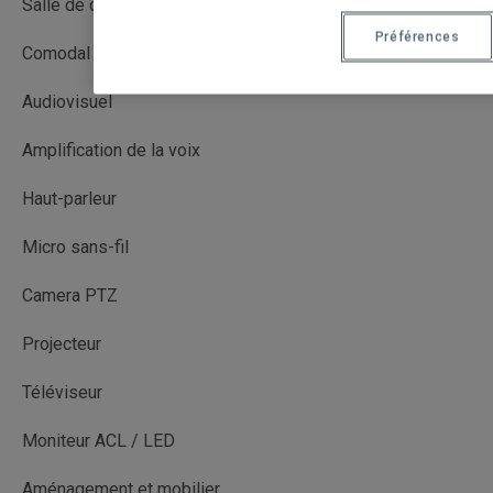
Salle de cours
Préférences
Comodal (CO)
Audiovisuel
Amplification de la voix
Haut-parleur
Micro sans-fil
Camera PTZ
Projecteur
Téléviseur
Moniteur ACL / LED
Aménagement et mobilier