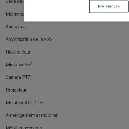
Salle de cours
Préférences
Multimédia avec captation (MMC)
Audiovisuel
Amplification de la voix
Haut-parleur
Micro sans-fil
Camera PTZ
Projecteur
Moniteur ACL / LED
Aménagement et mobilier
Mobilier amovible