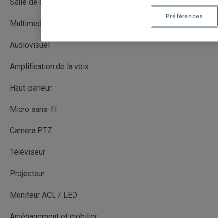
Salle de cours
Préférences
Multimédia (MM)
Audiovisuel
Amplification de la voix
Haut-parleur
Micro sans-fil
Camera PTZ
Téléviseur
Projecteur
Moniteur ACL / LED
Aménagement et mobilier