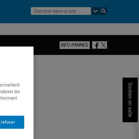
Facebook
Twitter
INFO-PANNES
permettent
Soutien en salle
nalyser les
ctionnant
 refuser