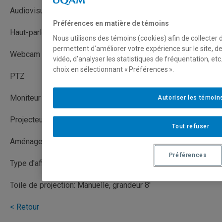
Audiovisuel
Préférences en matière de témoins
Haut-parleur
Nous utilisons des témoins (cookies) afin de collecter
permettent d’améliorer votre expérience sur le site, 
Webcam bureau
vidéo, d’analyser les statistiques de fréquentation, e
choix en sélectionnant « Préférences ».
PTZ
Moniteur ACL / LED
Autoriser les témoin
Projecteur
Tout refuser
Aménagement et mobilier
Préférences
Type d'affichage
Toile de projection: Manuelle, grandeur 8'
< Retour