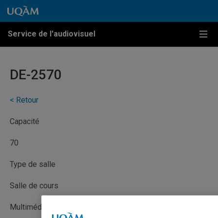
Passer au contenu
Accéder au menu principal
Accéder à la recherche
Passer au contenu
Accéder au menu principal
Service de l'audiovisuel
Menu
DE-2570
< Retour
Capacité
70
Type de salle
Salle de cours
Multimédia avec captation (MMC)