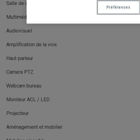
Salle de cours
Préférences
Multimédia avec captation (MMC)
Audiovisuel
Amplification de la voix
Haut-parleur
Camera PTZ
Webcam bureau
Moniteur ACL / LED
Projecteur
Aménagement et mobilier