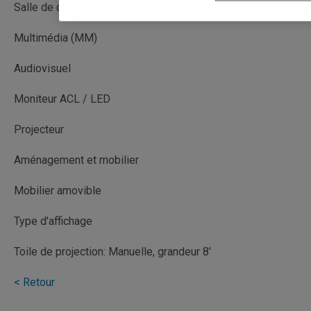
Salle de cours
Multimédia (MM)
Audiovisuel
Moniteur ACL / LED
Projecteur
Aménagement et mobilier
Mobilier amovible
Type d'affichage
Toile de projection: Manuelle, grandeur 8'
< Retour