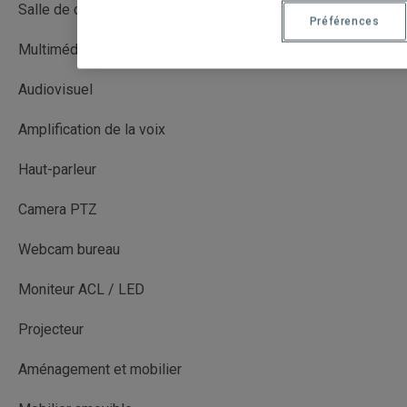
Salle de cours
Préférences
Multimédia avec captation (MMC)
Audiovisuel
Amplification de la voix
Haut-parleur
Camera PTZ
Webcam bureau
Moniteur ACL / LED
Projecteur
Aménagement et mobilier