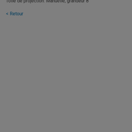
Toile de projection: Manuelle, grandeur 8'
< Retour