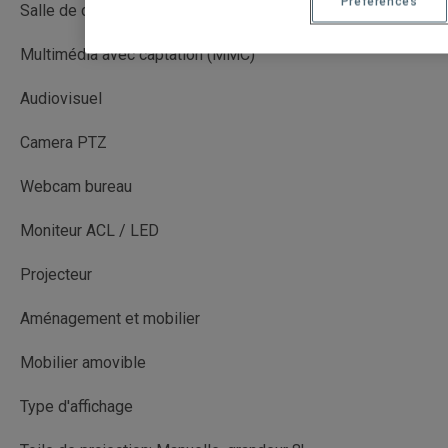
Préférences
Salle de cours
Multimédia avec captation (MMC)
Audiovisuel
Camera PTZ
Webcam bureau
Moniteur ACL / LED
Projecteur
Aménagement et mobilier
Mobilier amovible
Type d'affichage