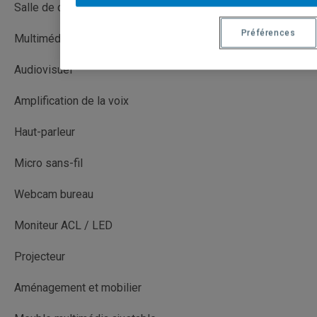
Salle de cours
Préférences
Multimédia (MM)
Audiovisuel
Amplification de la voix
Haut-parleur
Micro sans-fil
Webcam bureau
Moniteur ACL / LED
Projecteur
Aménagement et mobilier