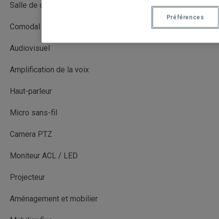
Salle de cours
Préférences
Comodal (CO)
Audiovisuel
Amplification de la voix
Haut-parleur
Micro sans-fil
Camera PTZ
Moniteur ACL / LED
Projecteur
Aménagement et mobilier