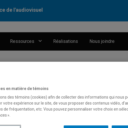
ce de l'audiovisuel
Ressources
Réalisations
Nous joindre
es en matière de témoins
sons des témoins (cookies) afin de collecter des informations qui nous 
r votre expérience sur le site, de vous proposer des contenus vidéo, d’a
es de fréquentation, etc. Vous pouvez personnaliser votre choix en séle
ces ».