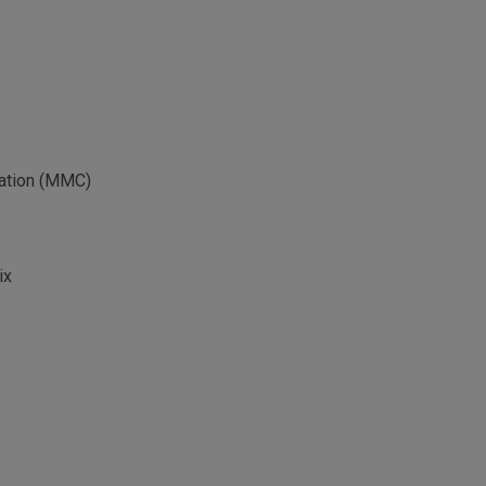
tation (MMC)
ix