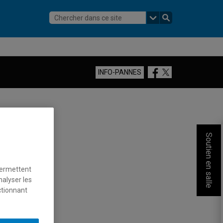
Facebook
Twitter
INFO-PANNES
Soutien en salle
permettent
nalyser les
ctionnant