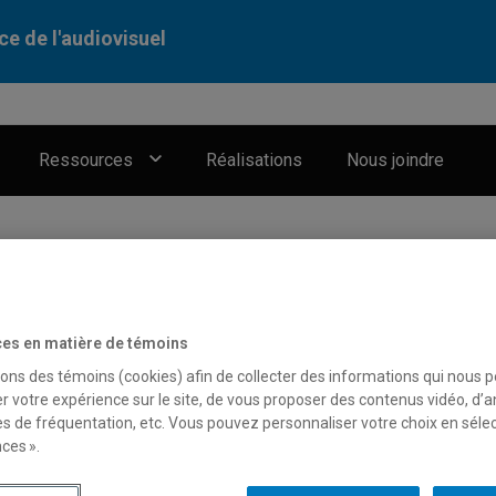
ce de l'audiovisuel
Ressources
Réalisations
Nous joindre
es en matière de témoins
sons des témoins (cookies) afin de collecter des informations qui nous 
r votre expérience sur le site, de vous proposer des contenus vidéo, d’a
es de fréquentation, etc. Vous pouvez personnaliser votre choix en séle
ces ».