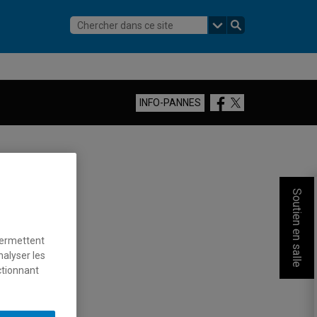
Facebook
Twitter
INFO-PANNES
Soutien en salle
permettent
nalyser les
ctionnant