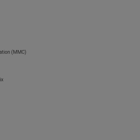
tation (MMC)
ix