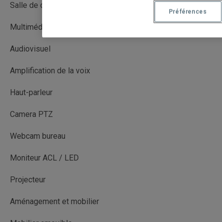
Salle de cours
Préférences
Multimédia avec captation (MMC)
Audiovisuel
Amplification de la voix
Haut-parleur
Camera PTZ
Webcam bureau
Moniteur ACL / LED
Projecteur
Aménagement et mobilier