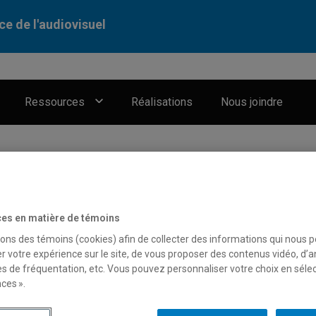
ce de l'audiovisuel
Ressources
Réalisations
Nous joindre
es en matière de témoins
sons des témoins (cookies) afin de collecter des informations qui nous 
r votre expérience sur le site, de vous proposer des contenus vidéo, d’a
es de fréquentation, etc. Vous pouvez personnaliser votre choix en séle
ces ».