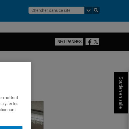
Facebook
Twitter
INFO-PANNES
Soutien en salle
permettent
nalyser les
ctionnant