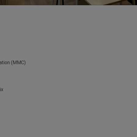
tation (MMC)
ix