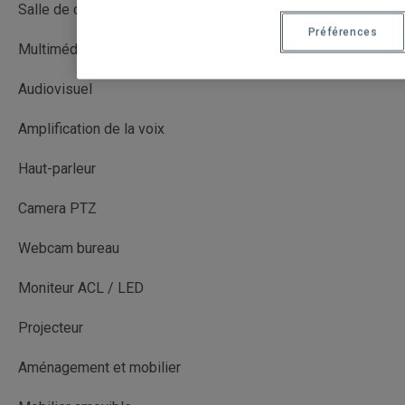
Salle de cours
Préférences
Multimédia avec captation (MMC)
Audiovisuel
Amplification de la voix
Haut-parleur
Camera PTZ
Webcam bureau
Moniteur ACL / LED
Projecteur
Aménagement et mobilier