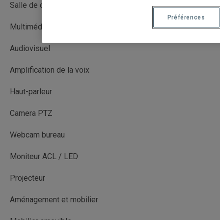
Salle de cours
Préférences
Multimédia avec captation (MMC)
Audiovisuel
Amplification de la voix
Haut-parleur
Camera PTZ
Webcam bureau
Moniteur ACL / LED
Projecteur
Aménagement et mobilier