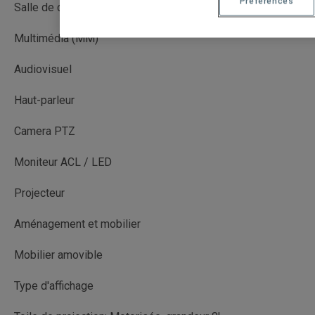
Préférences
Salle de cours
Multimédia (MM)
Audiovisuel
Haut-parleur
Camera PTZ
Moniteur ACL / LED
Projecteur
Aménagement et mobilier
Mobilier amovible
Type d'affichage