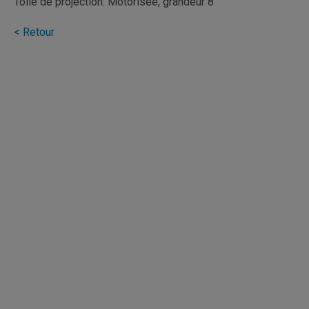
Toile de projection: Motorisée, grandeur 8'
< Retour