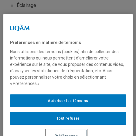
Éclairage
Prise de son (micro, perche)
Caméra
Préférences en matière de témoins
Station d’aiguillage
Nous utilisons des témoins (cookies) afin de collecter des
informations qui nous permettent d’améliorer votre
Éléments de décor
expérience sur le site, de vous proposer des contenus vidéo,
d’analyser les statistiques de fréquentation, etc. Vous
Etc.
pouvez personnaliser votre choix en sélectionnant
« Préférences ».
Un service de captation en studio et/ou en classe est
également offert, pour les cours où des interventions
doivent être filmées et visionnées, à des fins
Autoriser les témoins
pédagogiques.
Tout refuser
Ce soutien est exclusivement offert dans le cadre de
cours spécialisés et la présence d’un technicien est
requise en tout temps, dans les studios et lors de la
Préférences