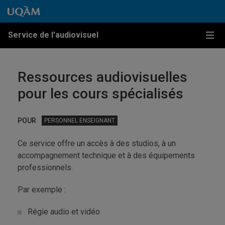
Passer au contenu
Accéder au menu principal
Accéder à la recherche
Passer au contenu
Accéder au menu principal
Service de l'audiovisuel
Menu
Ressources audiovisuelles
pour les cours spécialisés
POUR
PERSONNEL ENSEIGNANT
Ce service offre un accès à des studios, à un
accompagnement technique et à des équipements
professionnels.
Par exemple :
Régie audio et vidéo