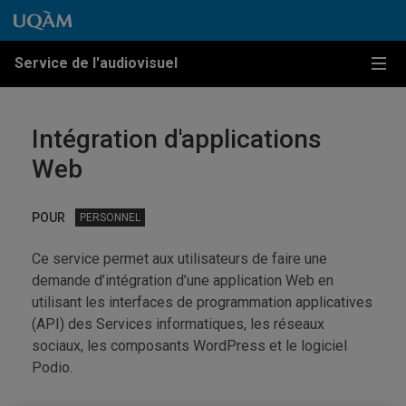
Passer au contenu
Accéder au menu principal
Accéder à la recherche
Passer au contenu
Accéder au menu principal
Service de l'audiovisuel
Menu
Intégration d'applications
Web
POUR
PERSONNEL
Ce service permet aux utilisateurs de faire une
demande d’intégration d’une application Web en
utilisant les interfaces de programmation applicatives
(API) des Services informatiques, les réseaux
sociaux, les composants WordPress et le logiciel
Podio.