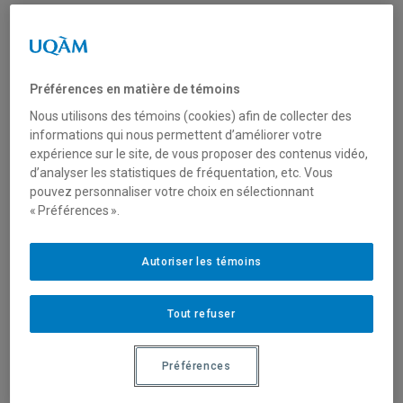
Exclusions
Préférences en matière de témoins
Nous utilisons des témoins (cookies) afin de collecter des
Ce service n'offre pas le développement
informations qui nous permettent d’améliorer votre
d’applications institutionnelles qui est effectué par
expérience sur le site, de vous proposer des contenus vidéo,
les
Services informatiques
.
d’analyser les statistiques de fréquentation, etc. Vous
pouvez personnaliser votre choix en sélectionnant
Ce service n'offre pas le développement
« Préférences ».
d'applications sur mesure et se limite à
l'intégration d'applications existantes.
Autoriser les témoins
Tout refuser
Préférences
Aide