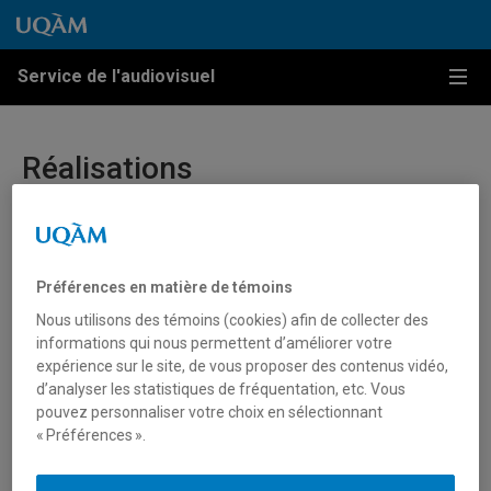
Passer au contenu
Accéder au menu principal
Accéder à la recherche
Passer au contenu
Accéder au menu principal
Service de l'audiovisuel
Menu
Réalisations
Filtrer
Préférences en matière de témoins
Loading...
Nous utilisons des témoins (cookies) afin de collecter des
informations qui nous permettent d’améliorer votre
expérience sur le site, de vous proposer des contenus vidéo,
d’analyser les statistiques de fréquentation, etc. Vous
pouvez personnaliser votre choix en sélectionnant
« Préférences ».