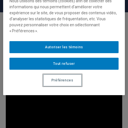
Nous utilisons des témoins (cookies) afin de collecter des
La modalité d’enseignement comodale
informations qui nous permettent d’améliorer votre
expérience sur le site, de vous proposer des contenus vidéo,
d’analyser les statistiques de fréquentation, etc. Vous
pouvez personnaliser votre choix en sélectionnant
« Préférences ».
Les affichages
Autoriser les témoins
Guide d’utilisation vidéo
Tout refuser
Préférences