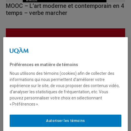
MOOC – L’art moderne et contemporain en 4
temps – verbe marcher
Préférences en matière de témoins
Nous utilisons des témoins (cookies) afin de collecter des
informations qui nous permettent d’améliorer votre
expérience sur le site, de vous proposer des contenus vidéo,
d’analyser les statistiques de fréquentation, etc. Vous
Animation : qu’est-ce que marcher?
pouvez personnaliser votre choix en sélectionnant
« Préférences ».
Autoriser les témoins